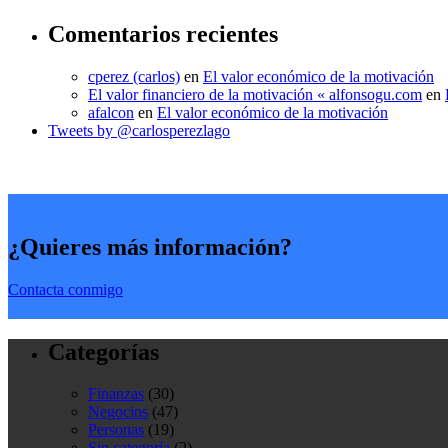
Comentarios recientes
cperez (carlos)
en
El valor económico de la motivación
El valor financiero de la motivación « alfonsogu.com
en
afalcon
en
El valor económico de la motivación
Tweets by @carlosperezlago
¿Quieres más información?
Contacta conmigo
Categorías
Finanzas
(30)
Negocios
(47)
Personas
(19)
Sin categoría
(2)