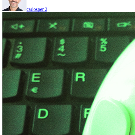
carlosper
2