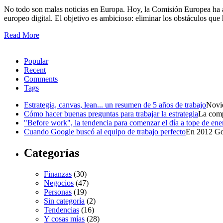
No todo son malas noticias en Europa. Hoy, la Comisión Europea ha 
europeo digital. El objetivo es ambicioso: eliminar los obstáculos que
Read More
Popular
Recent
Comments
Tags
Estrategia, canvas, lean... un resumen de 5 años de trabajo
Novie
Cómo hacer buenas preguntas para trabajar la estrategia
La comp
"Before work", la tendencia para comenzar el día a tope de ene
Cuando Google buscó al equipo de trabajo perfecto
En 2012 Goo
Categorías
Finanzas
(30)
Negocios
(47)
Personas
(19)
Sin categoría
(2)
Tendencias
(16)
Y cosas mías
(28)