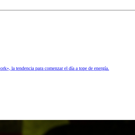
rk», la tendencia para comenzar el día a tope de energía.