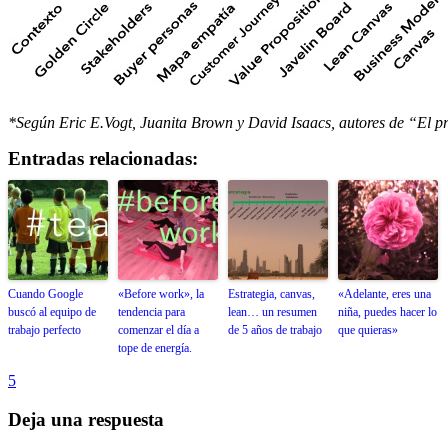
*Según Eric E.Vogt, Juanita Brown y David Isaacs, autores de “El pr
Entradas relacionadas:
Cuando Google
«Before work», la
Estrategia, canvas,
«Adelante, eres una
buscó al equipo de
tendencia para
lean… un resumen
niña, puedes hacer lo
trabajo perfecto
comenzar el día a
de 5 años de trabajo
que quieras»
tope de energía.
5
Deja una respuesta