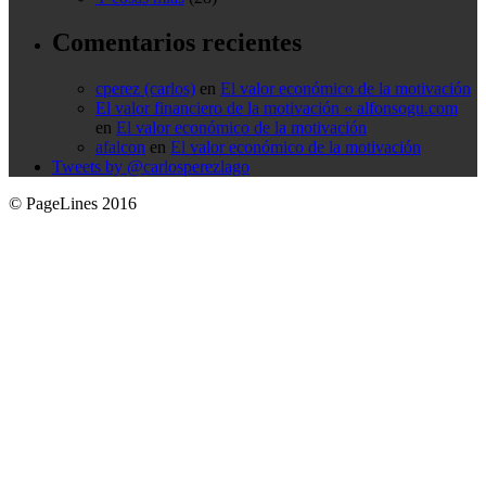
Comentarios recientes
cperez (carlos)
en
El valor económico de la motivación
El valor financiero de la motivación « alfonsogu.com
en
El valor económico de la motivación
afalcon
en
El valor económico de la motivación
Tweets by @carlosperezlago
© PageLines 2016