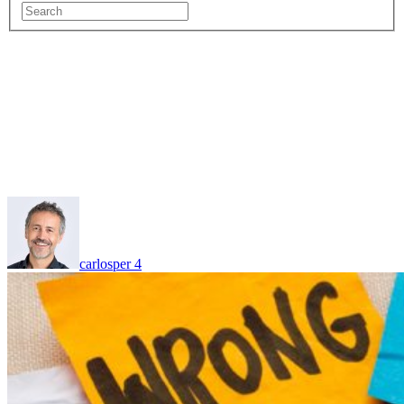
carlosper
4