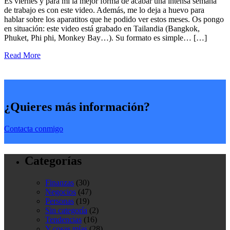
Es viernes y para mi la mejor forma de acabar una intensa semana
de trabajo es con este video. Además, me lo deja a huevo para
hablar sobre los aparatitos que he podido ver estos meses. Os pongo
en situación: este video está grabado en Tailandia (Bangkok,
Phuket, Phi phi, Monkey Bay…). Su formato es simple… […]
Read More
¿Quieres más información?
Contacta conmigo
Categorías
Finanzas
(30)
Negocios
(47)
Personas
(19)
Sin categoría
(2)
Tendencias
(16)
Y cosas mías
(28)