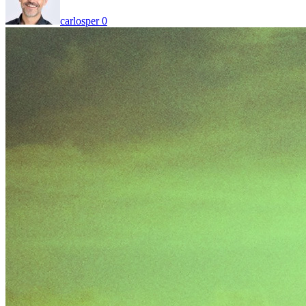
carlosper
0