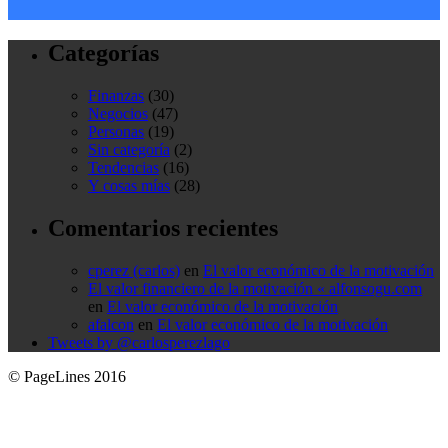
Categorías
Finanzas
(30)
Negocios
(47)
Personas
(19)
Sin categoría
(2)
Tendencias
(16)
Y cosas mías
(28)
Comentarios recientes
cperez (carlos)
en
El valor económico de la motivación
El valor financiero de la motivación « alfonsogu.com
en
El valor económico de la motivación
afalcon
en
El valor económico de la motivación
Tweets by @carlosperezlago
© PageLines 2016