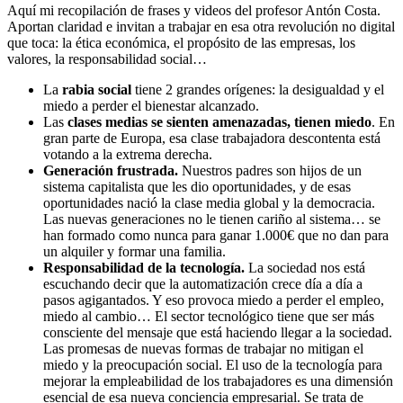
Aquí mi recopilación de frases y videos del profesor Antón Costa.
Aportan claridad e invitan a trabajar en esa otra revolución no digital
que toca: la ética económica, el propósito de las empresas, los
valores, la responsabilidad social…
La
rabia social
tiene 2 grandes orígenes: la desigualdad y el
miedo a perder el bienestar alcanzado.
Las
clases medias se sienten amenazadas, tienen miedo
. En
gran parte de Europa, esa clase trabajadora descontenta está
votando a la extrema derecha.
Generación frustrada.
Nuestros padres son hijos de un
sistema capitalista que les dio oportunidades, y de esas
oportunidades nació la clase media global y la democracia.
Las nuevas generaciones no le tienen cariño al sistema… se
han formado como nunca para ganar 1.000€ que no dan para
un alquiler y formar una familia.
Responsabilidad de la tecnología.
La sociedad nos está
escuchando decir que la automatización crece día a día a
pasos agigantados. Y eso provoca miedo a perder el empleo,
miedo al cambio… El sector tecnológico tiene que ser más
consciente del mensaje que está haciendo llegar a la sociedad.
Las promesas de nuevas formas de trabajar no mitigan el
miedo y la preocupación social. El uso de la tecnología para
mejorar la empleabilidad de los trabajadores es una dimensión
esencial de esa nueva conciencia empresarial. Se trata de