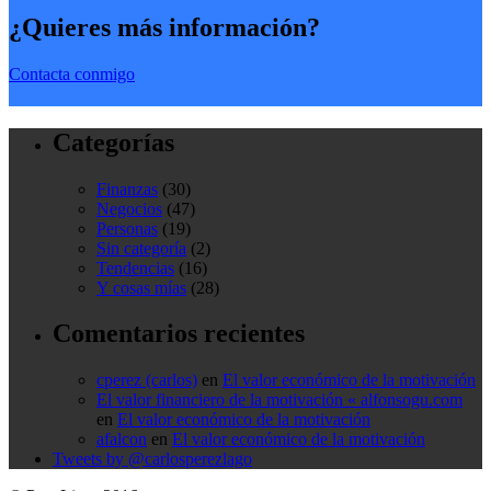
¿Quieres más información?
Contacta conmigo
Categorías
Finanzas
(30)
Negocios
(47)
Personas
(19)
Sin categoría
(2)
Tendencias
(16)
Y cosas mías
(28)
Comentarios recientes
cperez (carlos)
en
El valor económico de la motivación
El valor financiero de la motivación « alfonsogu.com
en
El valor económico de la motivación
afalcon
en
El valor económico de la motivación
Tweets by @carlosperezlago