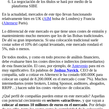
La negociación de los títulos se hará por medio de la
plataforma SIBE
En la actualidad, mercados de este tipo llevan funcionando
relativamente bien en UK (
AIM
bolsa de Londres) y Francia
(
Alternext
Paris).
Lo diferencial de este mercado es que tiene unos costes de emisión y
mantenimiento mucho menores que los de las Bolsas tradicionales.
De ahí su gran importancia. Si una colocación tradicional suele
costar sobre el 10% del capital levantado, este mercado rondará el
5%, más o menos.
De todos modos, y como en todo proceso de análisis financiero,
debe evaluarse bien los costes directos e indirectos (intermediarios)
de esta financiación. El caso, por ejemplo, de
Antevenio
para mi es
muy significativo. En palabras de
Joshua Novick
, CEO de la
compañía, salir a cotizar en Alternext le ha costado 600.000€ para
colocar un capital de 8.200.000€ en el mercado ( coste 7%). Muchos
intermediarios (entre brokers, Listing Sponsor, auditores, abogados,
RRPP…) hacen subir los costes «teóricos» de colocación.
¿Qué perfil de compañías pueden entrar en este mercado? Aquellas
con potencial crecimiento en
sectores «atractivos»
, y que vayan a
colocar al menos 10 millones de euros en el mercado
. Por debajo