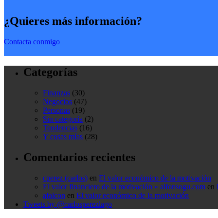
¿Quieres más información?
Contacta conmigo
Categorías
Finanzas
(30)
Negocios
(47)
Personas
(19)
Sin categoría
(2)
Tendencias
(16)
Y cosas mías
(28)
Comentarios recientes
cperez (carlos)
en
El valor económico de la motivación
El valor financiero de la motivación « alfonsogu.com
en
afalcon
en
El valor económico de la motivación
Tweets by @carlosperezlago