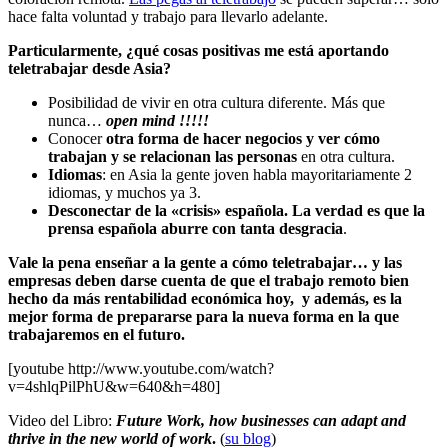
hace falta voluntad y trabajo para llevarlo adelante.
Particularmente, ¿qué cosas positivas me está aportando
teletrabajar desde Asia?
Posibilidad de vivir en otra cultura diferente. Más que
nunca…
open mind !!!!!
Conocer
otra forma de hacer negocios y ver cómo
trabajan y se relacionan las personas
en otra cultura.
Idiomas
: en Asia la gente joven habla mayoritariamente 2
idiomas, y muchos ya 3.
Desconectar de la «crisis» española. La verdad es que la
prensa española aburre con tanta desgracia
.
Vale la pena enseñar a la gente a cómo teletrabajar… y las
empresas deben darse cuenta de que el trabajo remoto bien
hecho da más rentabilidad económica hoy, y además, es la
mejor forma de prepararse para la nueva forma en la que
trabajaremos en el futuro.
[youtube http://www.youtube.com/watch?
v=4shlqPilPhU&w=640&h=480]
Video del Libro:
Future Work, how businesses can adapt and
thrive in the new world of work
.
(
su blog
)