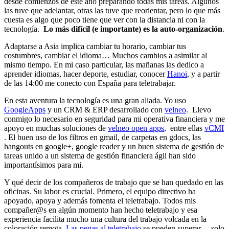
desde comienzos de este año preparando todas mis tareas. Algunos
las tuve que adelantar, otras las tuve que reorientar, pero lo que más
cuesta es algo que poco tiene que ver con la distancia ni con la
tecnología.
Lo más difícil (e importante) es la auto-organización
.
Adaptarse a Asia implica cambiar tu horario, cambiar tus
costumbres, cambiar el idioma… Muchos cambios a asimilar al
mismo tiempo. En mi caso particular, las mañanas las dedico a
aprender idiomas, hacer deporte, estudiar, conocer
Hanoi
, y a partir
de las 14:00 me conecto con España para teletrabajar.
En esta aventura la tecnología es una gran aliada. Yo uso
GoogleApps
y un CRM & ERP desarrollado con
velneo
. Llevo
conmigo lo necesario en seguridad para mi operativa financiera y me
apoyo en muchas soluciones de
velneo open apps
, entre ellas
vCMI
. El buen uso de los filtros en gmail, de carpetas en gdocs, las
hangouts en google+, google reader y un buen sistema de gestión de
tareas unido a un sistema de gestión financiera ágil han sido
importantísimos para mi.
Y qué decir de los compañeros de trabajo que se han quedado en las
oficinas. Su labor es crucial. Primero, el equipo directivo ha
apoyado, apoya y además fomenta el teletrabajo. Todos mis
compañer@s en algún momento han hecho teletrabajo y esa
experiencia facilita mucho una cultura del trabajo volcada en la
coloración remota.
Las pegas al teletrabajo
se pueden superar… solo