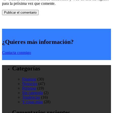
para la próxima vez que comente.
¿Quieres más información?
Contacta conmigo
Categorías
Finanzas
(30)
Negocios
(47)
Personas
(19)
Sin categoría
(2)
Tendencias
(16)
Y cosas mías
(28)
Comentarios recientes