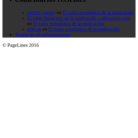
cperez (carlos)
en
El valor económico de la motivación
El valor financiero de la motivación « alfonsogu.com
en
El valor económico de la motivación
afalcon
en
El valor económico de la motivación
Tweets by @carlosperezlago
© PageLines 2016