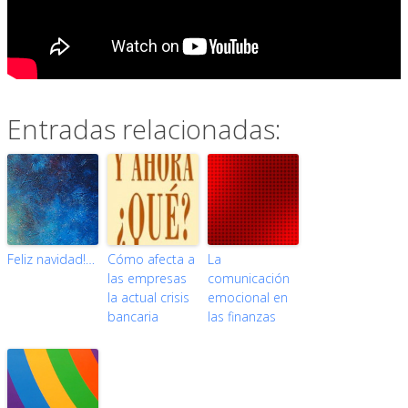
Entradas relacionadas:
Feliz navidad!…
Cómo afecta a
La
las empresas
comunicación
la actual crisis
emocional en
bancaria
las finanzas