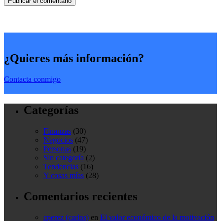
¿Quieres más información?
Contacta conmigo
Categorías
Finanzas
(30)
Negocios
(47)
Personas
(19)
Sin categoría
(2)
Tendencias
(16)
Y cosas mías
(28)
Comentarios recientes
cperez (carlos)
en
El valor económico de la motivación