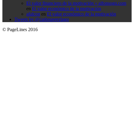
El valor financiero de la motivación « alfonsogu.com
en
El valor económico de la motivación
afalcon
en
El valor económico de la motivación
Tweets by @carlosperezlago
© PageLines 2016