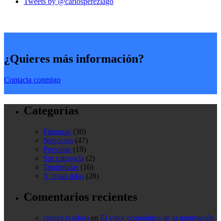
Tweets by @carlosperezlago
¿Quieres más información?
Contacta conmigo
Categorías
Finanzas
(30)
Negocios
(47)
Personas
(19)
Sin categoría
(2)
Tendencias
(16)
Y cosas mías
(28)
Comentarios recientes
cperez (carlos)
en
El valor económico de la motivación