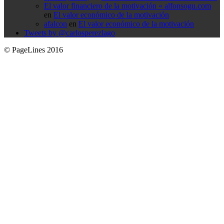
El valor financiero de la motivación « alfonsogu.com
en
El valor económico de la motivación
afalcon
en
El valor económico de la motivación
Tweets by @carlosperezlago
© PageLines 2016