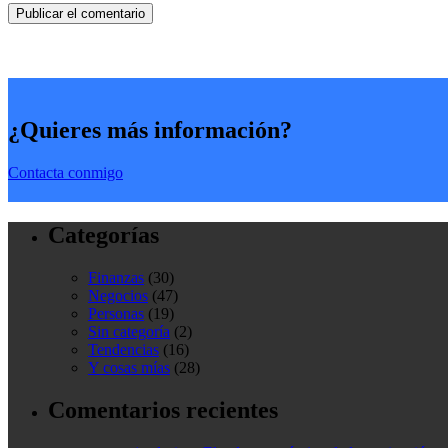
¿Quieres más información?
Contacta conmigo
Categorías
Finanzas
(30)
Negocios
(47)
Personas
(19)
Sin categoría
(2)
Tendencias
(16)
Y cosas mías
(28)
Comentarios recientes