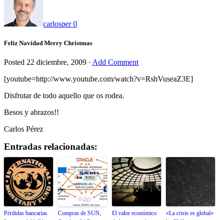
carlosper
0
Feliz Navidad Merry Christmas
Posted
22 diciembre, 2009
·
Add Comment
[youtube=http://www.youtube.com/watch?v=RshVuseaZ3E]
Disfrutar de todo aquello que os rodea.
Besos y abrazos!!
Carlos Pérez
Entradas relacionadas:
Pérdidas bancarias.
Compras de SUN,
El valor económico
«La crisis es global»