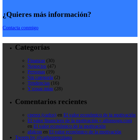
¿Quieres más información?
Contacta conmigo
Categorías
Finanzas
(30)
Negocios
(47)
Personas
(19)
Sin categoría
(2)
Tendencias
(16)
Y cosas mías
(28)
Comentarios recientes
cperez (carlos)
en
El valor económico de la motivación
El valor financiero de la motivación « alfonsogu.com
en
El valor económico de la motivación
afalcon
en
El valor económico de la motivación
Tweets by @carlosperezlago