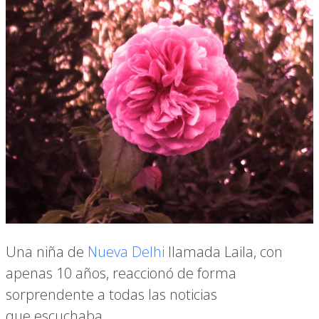
Una niña de
Nueva Delhi
llamada Laila, con
apenas 10 años, reaccionó de forma
sorprendente a todas las noticias
que escuchaba.