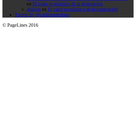
en
El valor económico de la motivación
afalcon
en
El valor económico de la motivación
Tweets by @carlosperezlago
© PageLines 2016