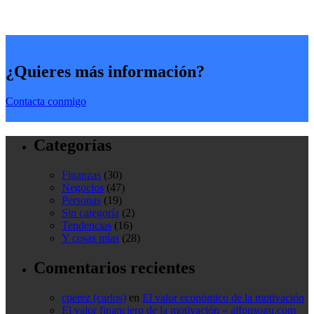
¿Quieres más información?
Contacta conmigo
Categorías
Finanzas
(30)
Negocios
(47)
Personas
(19)
Sin categoría
(2)
Tendencias
(16)
Y cosas mías
(28)
Comentarios recientes
cperez (carlos)
en
El valor económico de la motivación
El valor financiero de la motivación « alfonsogu.com