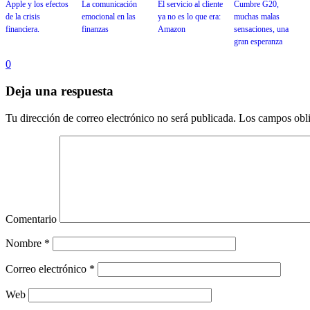
Apple y los efectos
La comunicación
El servicio al cliente
Cumbre G20,
de la crisis
emocional en las
ya no es lo que era:
muchas malas
financiera.
finanzas
Amazon
sensaciones, una
gran esperanza
0
Deja una respuesta
Tu dirección de correo electrónico no será publicada.
Los campos obli
Comentario
Nombre
*
Correo electrónico
*
Web