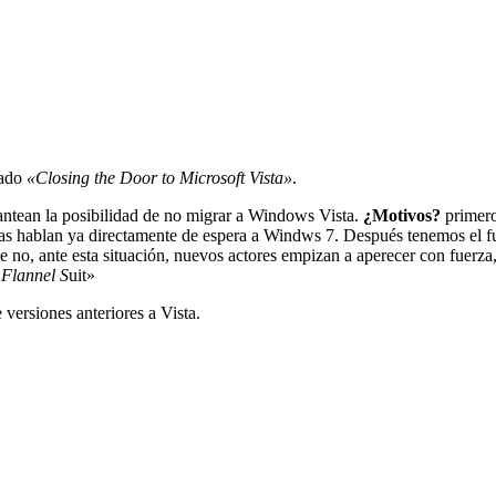
lado
«Closing the Door to Microsoft Vista»
.
antean la posibilidad de no migrar a Windows Vista.
¿Motivos?
primero
hablan ya directamente de espera a Windws 7. Después tenemos el fuer
 no, ante esta situación, nuevos actores empizan a aperecer con fuerza
 Flannel S
uit»
versiones anteriores a Vista.