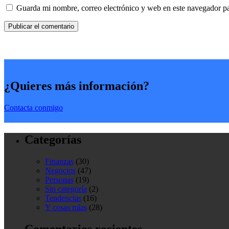
Guarda mi nombre, correo electrónico y web en este navegador p
¿Quieres más información?
Contacta conmigo
Categorías
Finanzas
(30)
Negocios
(47)
Personas
(19)
Sin categoría
(2)
Tendencias
(16)
Y cosas mías
(28)